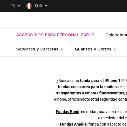
SALTAR AL
ES
EUR
CONTENIDO
ACCESORIOS PARA PERSONALIZAR
Coleccion
Soportes y Carteras
Guantes y Gorros
¿Buscas una
funda para el iPhone 14
? 
fundas con correa para la muñeca
e in
transparentes
a
colores fluorescentes
,
iPhone, ofreciéndote total seguridad cont
-
Fundas Bond
: coloridas, suaves y resist
o alrededor del 
- Fundas Amelie
: funda con aspecto de