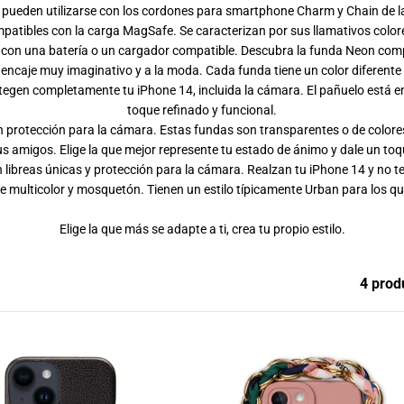
 y pueden utilizarse con los cordones para smartphone Charm y Chain de 
patibles con la carga MagSafe. Se caracterizan por sus llamativos colore
 con una batería o un cargador compatible. Descubra la funda Neon co
 encaje muy imaginativo y a la moda. Cada funda tiene un color diferent
rotegen completamente tu iPhone 14, incluida la cámara. El pañuelo está e
toque refinado y funcional.
n protección para la cámara. Estas fundas son transparentes o de colore
s amigos. Elige la que mejor represente tu estado de ánimo y dale un toq
 libreas únicas y protección para la cámara. Realzan tu iPhone 14 y no t
e multicolor y mosquetón. Tienen un estilo típicamente Urban para los qu
Elige la que más se adapte a ti, crea tu propio estilo.
4 prod