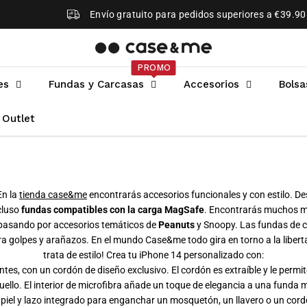
Envío gratuito para pedidos superiores a €39.90
PROMO
NEW
es
Fundas y Carcasas
Accesorios
Bolsa
Outlet
En la
tienda case&me
encontrarás accesorios funcionales y con estilo. D
cluso
fundas compatibles con la carga MagSafe
. Encontrarás muchos m
 pasando por accesorios temáticos de
Peanuts
y Snoopy. Las fundas de
ra golpes y arañazos. En el mundo Case&me todo gira en torno a la liber
trata de estilo! Crea tu iPhone 14 personalizado con:
entes, con un cordón de diseño exclusivo. El cordón es extraíble y le permit
cuello. El interior de microfibra añade un toque de elegancia a una funda m
 piel y lazo integrado para enganchar un mosquetón, un llavero o un cordó