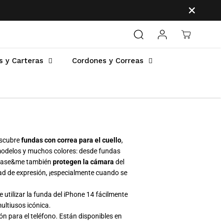
s y Carteras
Cordones y Correas
escubre
fundas con correa para el cuello
,
odelos y muchos colores: desde fundas
 case&me también
protegen la cámara
del
tad de expresión, ¡especialmente cuando se
e utilizar la funda del iPhone 14 fácilmente
ultiusos icónica.
n para el teléfono. Están disponibles en