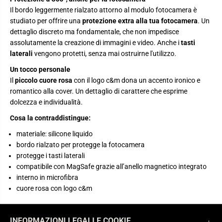
M
M
Il bordo leggermente rialzato attorno al modulo fotocamera è
a
a
g
g
studiato per offrire una
protezione extra alla tua fotocamera
. Un
S
S
dettaglio discreto ma fondamentale, che non impedisce
a
a
f
f
assolutamente la creazione di immagini e video. Anche i
tasti
e
e
laterali
vengono protetti, senza mai ostruirne l'utilizzo.
p
p
e
e
Un tocco personale
r
r
i
i
Il
piccolo cuore rosa
con il logo c&m dona un accento ironico e
P
P
romantico alla cover. Un dettaglio di carattere che esprime
h
h
o
o
dolcezza e individualità.
n
n
e
e
Cosa la contraddistingue:
1
1
6
6
materiale: silicone liquido
P
P
bordo rialzato per protegge la fotocamera
r
r
o
o
protegge i tasti laterali
M
M
compatibile con MagSafe grazie all’anello magnetico integrato
a
a
x
x
interno in microfibra
cuore rosa con logo c&m
INFORMAZIONI LEGALI E COOKIE