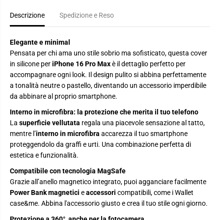
r
r
C
C
Descrizione
Spedizione e Reso
o
o
v
v
e
e
r
r
Elegante e minimal
i
i
Pensata per chi ama uno stile sobrio ma sofisticato, questa cover
n
n
s
s
in silicone per
iPhone 16 Pro Max
è il dettaglio perfetto per
i
i
accompagnare ogni look. Il design pulito si abbina perfettamente
l
l
i
i
a tonalità neutre o pastello, diventando un accessorio imperdibile
c
c
da abbinare al proprio smartphone.
o
o
n
n
Interno in microfibra: la protezione che merita il tuo telefono
e
e
c
c
La
superficie vellutata
regala una piacevole sensazione al tatto,
o
o
mentre l’
interno in microfibra
accarezza il tuo smartphone
m
m
p
p
proteggendolo da graffi e urti. Una combinazione perfetta di
a
a
estetica e funzionalità.
t
t
i
i
Compatibile con tecnologia MagSafe
b
b
i
i
Grazie all’anello magnetico integrato, puoi agganciare facilmente
l
l
Power Bank magnetici
e
accessori
compatibili, come i Wallet
e
e
c
c
case&me. Abbina l'accessorio giusto e crea il tuo stile ogni giorno.
o
o
n
n
Protezione a 360°, anche per la fotocamera