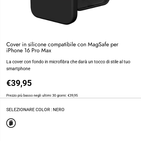
Cover in silicone compatibile con MagSafe per
iPhone 16 Pro Max
La cover con fondo in microfibra che darà un tocco di stile al tuo
smartphone
€39,95
P
R
Prezzo più basso negli ultimi 30 giorni:
€39,95
E
Z
SELEZIONARE COLOR :
NERO
Z
O
R
E