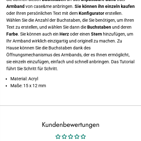
s
a
Armband
von case&me anbringen.
Sie können ihn einzeln kaufen
o
l
oder Ihren persönlichen Text mit dem
Konfigurator
erstellen.
n
i
a
s
Wählen Sie die Anzahl der Buchstaben, die Sie benötigen, um Ihren
l
i
Text zu erstellen, und wählen Sie dann die
Buchstaben
und deren
i
e
s
r
Farbe
. Sie können auch ein
Herz
oder einen
Stern
hinzufügen, um
i
u
Ihr Armband wirklich einzigartig und originell zu machen. Zu
e
n
r
g
Hause können Sie die Buchstaben dank des
u
Öffnungsmechanismus des Armbands, der es Ihnen ermöglicht,
n
g
sie einzeln einzufügen, einfach und schnell anbringen. Das Tutorial
führt Sie Schritt für Schritt.
Material: Acryl
Maße: 15 x 12 mm
Kundenbewertungen