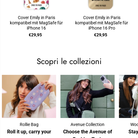
Cover Emily in Paris
Cover Emily in Paris
kompatibel mit MagSafe für
kompatibel mit MagSafe für
iPhone 16
iPhone 16 Pro
€29,95
€29,95
Scopri le collezioni
Rollie Bag
Avenue Collection
Wooly Co
oll it up, carry your
Choose the Avenue of
Stay wa