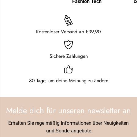
Fashion Tech
conn
Kostenloser Versand ab €39,90
Sichere Zahlungen
30 Tage, um deine Meinung zu ändern
Melde dich für unseren newsletter an
Erhalten Sie regelmäßig Informationen über Neuigkeiten
und Sonderangebote