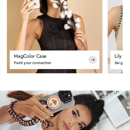
MagColor Case
Lily Co
Paint your connection
Sei glam