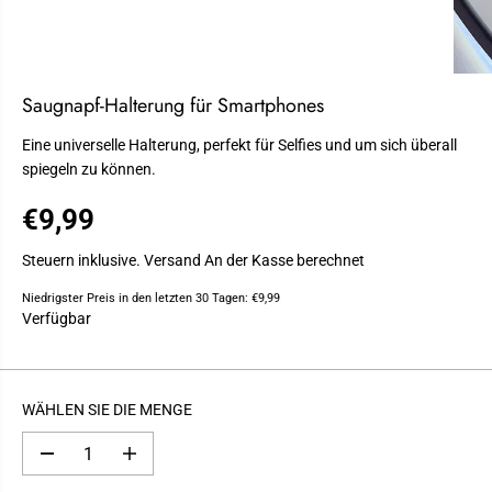
Saugnapf-Halterung für Smartphones
Eine universelle Halterung, perfekt für Selfies und um sich überall
spiegeln zu können.
€9,99
R
E
Steuern inklusive.
Versand
An der Kasse berechnet
G
Niedrigster Preis in den letzten 30 Tagen:
€9,99
U
Verfügbar
L
Ä
R
E
WÄHLEN SIE DIE MENGE
R
P
M
M
R
e
e