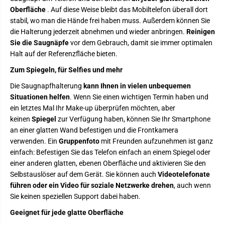
r
g
u
f
Oberfläche
. Auf diese Weise bleibt das Mobiltelefon überall dort
n
ü
stabil, wo man die Hände frei haben muss. Außerdem können Sie
g
r
die Halterung jederzeit abnehmen und wieder anbringen.
Reinigen
f
S
ü
m
Sie die Saugnäpfe
vor dem Gebrauch, damit sie immer optimalen
r
a
Halt auf der Referenzfläche bieten.
S
r
m
t
a
p
Zum Spiegeln, für Selfies und mehr
r
h
t
o
Die Saugnapfhalterung
kann Ihnen in vielen unbequemen
p
n
Situationen helfen
. Wenn Sie einen wichtigen Termin haben und
h
e
o
s
ein letztes Mal Ihr Make-up überprüfen möchten, aber
n
keinen
Spiegel
zur Verfügung haben, können Sie Ihr Smartphone
e
s
an einer glatten Wand befestigen und die Frontkamera
verwenden. Ein
Gruppenfoto
mit Freunden aufzunehmen ist ganz
einfach: Befestigen Sie das Telefon einfach an einem Spiegel oder
einer anderen glatten, ebenen Oberfläche und aktivieren Sie den
Selbstauslöser auf dem Gerät. Sie können auch
Videotelefonate
führen oder ein Video für soziale Netzwerke drehen
, auch wenn
Sie keinen speziellen Support dabei haben.
Geeignet für jede glatte Oberfläche