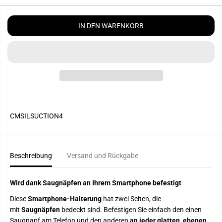
n
n
E
g
g
I
e
e
v
e
S
IN DEN WARENKORB
e
r
r
h
r
ö
i
h
n
e
g
n
e
f
r
ü
n
r
f
S
ü
a
r
u
CMSILSUCTION4
S
g
a
n
u
a
g
p
n
f
Beschreibung
Versand und Rückgabe
a
-
p
H
f
a
-
l
Wird dank Saugnäpfen an Ihrem Smartphone befestigt
H
t
a
e
Diese
Smartphone-Halterung
hat zwei Seiten, die
l
r
t
u
mit
Saugnäpfen
bedeckt sind. Befestigen Sie einfach den einen
e
n
Saugnapf am Telefon und den anderen
an jeder glatten, ebenen