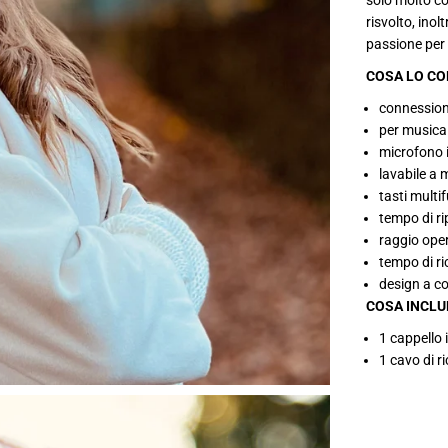
solo molto co
r
risvolto, ino
a
t
passione per 
e
COSA LO CO
connession
per musica
microfono 
lavabile a
tasti multi
tempo di ri
raggio oper
tempo di ri
design a c
COSA INCLU
1 cappello 
1 cavo di r