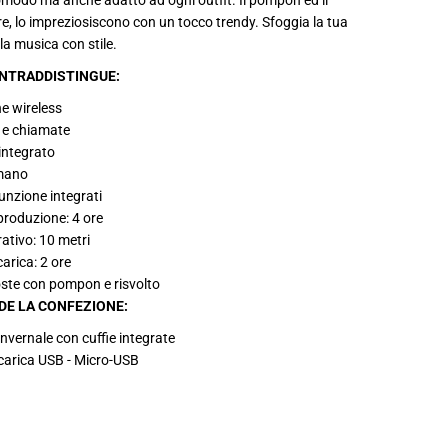
modo ma anche adatto ad ogni outfit. Il pompon ed il
r
ltre, lo impreziosiscono con un tocco trendy. Sfoggia la tua
a
t
la musica con stile.
e
NTRADDISTINGUE:
e wireless
 e chiamate
integrato
 mano
funzione integrati
produzione: 4 ore
ativo: 10 metri
carica: 2 ore
oste con pompon e risvolto
DE LA CONFEZIONE:
invernale con cuffie integrate
icarica USB - Micro-USB