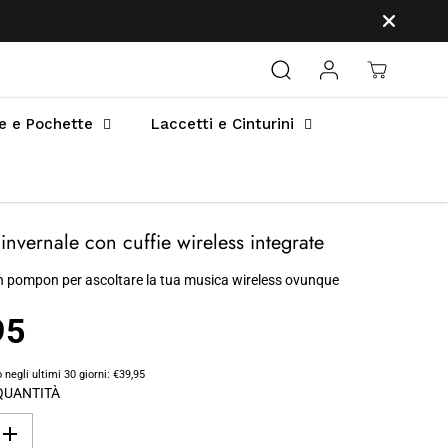
e e Pochette
Laccetti e Cinturini
invernale con cuffie wireless integrate
on pompon per ascoltare la tua musica wireless ovunque
95
 negli ultimi 30 giorni:
€39,95
QUANTITÀ
A