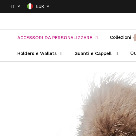
SALTA AL
IT
EUR
CONTENUTO
Collezioni
ACCESSORI DA PERSONALIZZARE
Ou
Holders e Wallets
Guanti e Cappelli
PASSA ALLE
INFORMAZIONI
SUL PRODOTTO