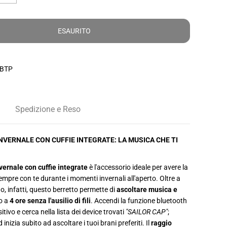
u
m
e
n
ESAURITO
t
a
r
e
l
BTP
a
q
u
a
n
Spedizione e Reso
t
i
t
à
NVERNALE CON CUFFIE INTEGRATE: LA MUSICA CHE TI
p
e
r
C
vernale con cuffie integrate
è l'accessorio ideale per avere la
a
mpre con te durante i momenti invernali all'aperto. Oltre a
p
p
do, infatti, questo berretto permette di
ascoltare musica e
e
o a
4 ore
senza l'ausilio di fili
. Accendi la funzione bluetooth
l
l
itivo e cerca nella lista dei device trovati
"SAILOR CAP"
;
o
 inizia subito ad ascoltare i tuoi brani preferiti. Il
raggio
i