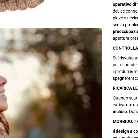
n
operativo di 
v
device conne
e
r
piove o nevic
n
senza proble
a
l
preoccupazi
e
apertura pres
c
o
CONTROLLA 
n
c
Sul risvolto t
u
f
per risponder
f
riprodurre/me
i
e
spegnere/acc
w
i
RICARICA LE
r
e
Quando scaric
l
e
caricatore da
s
incluso
. Dop
s
i
MORBIDO, TR
n
t
Il
design a c
e
g