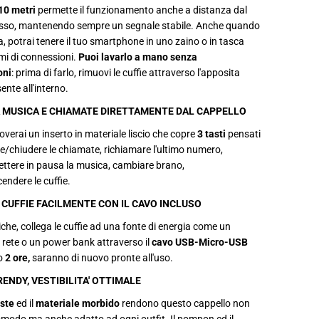
n
10 metri
permette il funzionamento anche a distanza dal
v
sso, mantenendo sempre un segnale stabile. Anche quando
e
r
a, potrai tenere il tuo smartphone in uno zaino o in tasca
n
mi di connessioni.
Puoi lavarlo a mano senza
a
l
oni
: prima di farlo, rimuovi le cuffie attraverso l'apposita
e
ente all'interno.
c
o
MUSICA E CHIAMATE DIRETTAMENTE DAL CAPPELLO
n
c
roverai un inserto in materiale liscio che copre
3 tasti
pensati
u
f
e/chiudere le chiamate, richiamare l'ultimo numero,
f
ttere in pausa la musica, cambiare brano,
i
e
endere le cuffie.
w
i
 CUFFIE FACILMENTE CON IL CAVO INCLUSO
r
e
he, collega le cuffie ad una fonte di energia come un
l
e
 rete o un power bank attraverso il
cavo USB-Micro-USB
s
o
2 ore,
saranno di nuovo pronte all'uso.
s
i
ENDY, VESTIBILITA' OTTIMALE
n
t
oste
ed il
materiale morbido
rendono questo cappello non
e
g