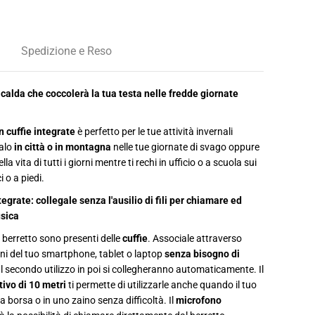
t
à
p
e
r
Spedizione e Reso
B
e
r
r
calda che coccolerà la tua testa nelle fredde giornate
e
t
t
n cuffie integrate
è perfetto per le tue attività invernali
o
i
salo
in città o in montagna
nelle tue giornate di svago oppure
n
la vita di tutti i giorni mentre ti rechi in ufficio o a scuola sui
v
e
i o a piedi.
r
n
tegrate: collegale senza l'ausilio di fili per chiamare ed
a
sica
l
e
c
l berretto sono presenti delle
cuffie
. Associale attraverso
o
ni del tuo smartphone, tablet o laptop
senza bisogno di
n
al secondo utilizzo in poi si collegheranno automaticamente. Il
c
u
ivo di 10 metri
ti permette di utilizzarle anche quando il tuo
f
a borsa o in uno zaino senza difficoltà. Il
microfono
f
i