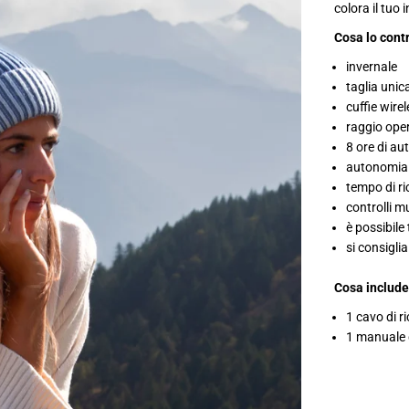
colora il tuo 
Cosa lo cont
invernale
taglia unic
cuffie wire
raggio oper
8 ore di a
autonomia i
tempo di ri
controlli m
è possibile 
si consigli
Cosa include
1 cavo di r
1 manuale d