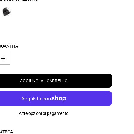
QUANTITÀ
A
u
m
e
n
AGGIUNGI AL CARRELLO
t
a
r
e
l
a
q
Altre opzioni di pagamento
u
a
n
t
ATBCA
i