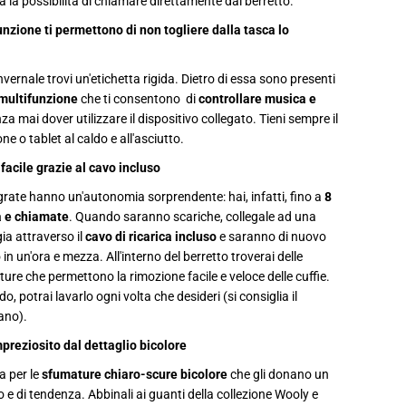
dà la possibilità di chiamare direttamente dal berretto.
e
w
funzione ti permettono di non togliere dalla tasca lo
i
r
e
l
nvernale trovi un'etichetta rigida. Dietro di essa sono presenti
e
multifunzione
che ti consentono di
controllare musica e
s
s
za mai dover utilizzare il dispositivo collegato. Tieni sempre il
i
e o tablet al caldo e all'asciutto.
n
t
 facile grazie al cavo incluso
e
g
egrate hanno un'autonomia sorprendente: hai, infatti, fino a
8
r
a
 e chiamate
. Quando saranno scariche, collegale ad una
t
ia attraverso il
cavo di ricarica incluso
e saranno di nuovo
e
 in un'ora e mezza. All'interno del berretto troverai delle
ture che permettono la rimozione facile e veloce delle cuffie.
, potrai lavarlo ogni volta che desideri (si consiglia il
ano).
preziosito dal dettaglio bicolore
a per le
sfumature chiaro-scure bicolore
che gli donano un
 e di tendenza. Abbinali ai guanti della collezione Wooly e