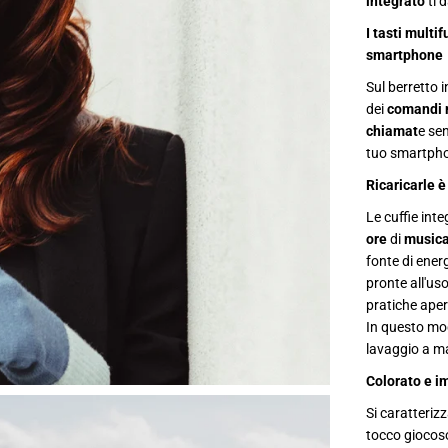
integrato
ti 
e
w
I tasti multi
i
smartphone
r
e
l
Sul berretto i
e
dei
comandi 
s
s
chiamat
e sen
i
tuo smartphon
n
t
Ricaricarle è
e
g
Le cuffie int
r
a
ore
di
musica
t
fonte di energ
e
pronte all'uso
pratiche aper
In questo modo
lavaggio a m
Colorato e im
Si caratterizz
tocco giocoso