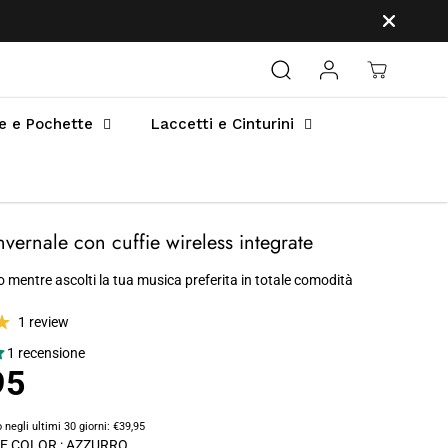
e e Pochette
Laccetti e Cinturini
invernale con cuffie wireless integrate
o mentre ascolti la tua musica preferita in totale comodità
1 review
1 recensione
95
 negli ultimi 30 giorni:
€39,95
E COLOR :
AZZURRO