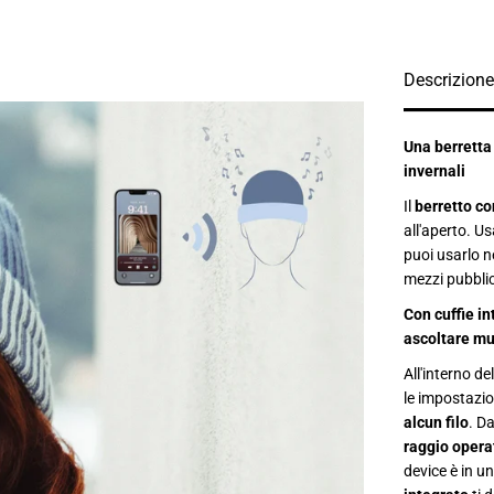
t
à
p
e
r
Descrizione
B
e
r
r
Una berretta 
e
invernali
t
t
Il
berretto co
o
i
all'aperto. U
n
puoi usarlo nel
v
e
mezzi pubblic
r
n
Con cuffie in
a
ascoltare mu
l
e
c
All'interno de
o
le impostazio
n
alcun filo
. D
c
u
raggio operat
f
device è in un
f
i