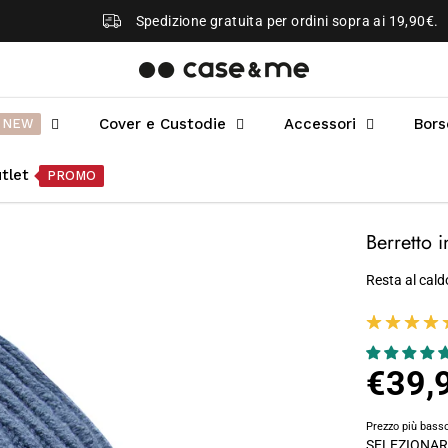
Spedizione gratuita per ordini sopra ai 19,90€.
Cover e Custodie
Accessori
Bors
NEW
tlet
PROMO
Berretto 
Resta al cald
€39,
P
R
Prezzo più basso
E
SELEZIONAR