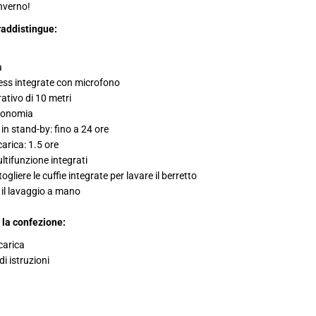
inverno!
raddistingue:
a
less integrate con microfono
ativo di 10 metri
utonomia
n stand-by: fino a 24 ore
carica: 1.5 ore
ultifunzione integrati
togliere le cuffie integrate per lavare il berretto
a il lavaggio a mano
 la confezione:
icarica
i istruzioni