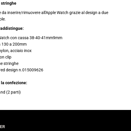
4
 stringhe
0
-
le da inserire/rimuovere all'Apple Watch grazie al design a due
4
ole.
1
m
raddistingue:
m
c
o
 Watch con cassa 38-40-41mm9mm
n
da 130 a 200mm
c
h
nylon, acciaio inox
i
on clip
u
e stringhe
s
u
red design n.015009626
r
a
c
 la confezione:
l
i
nd (2 parti)
p
o
n
ER