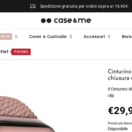
Spedizione gratuita per ordini sopra ai 19,90€.
Cover e Custodie
Accessori
Bors
NEW
tlet
PROMO
Cinturin
chiusura 
Il Cinturino 
clip
€29,
P
R
Prezzo più basso
E
Disponibile