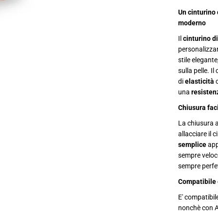
n
t
Un cinturino
u
moderno
r
i
Il
cinturino d
n
o
personalizzar
d
stile elegante
i
r
sulla pelle. I
i
di
elasticità
c
a
una
resiste
m
b
Chiusura faci
i
o
La chiusura 
A
allacciare il 
p
p
semplice
app
l
sempre veloce
e
W
sempre perfe
a
t
Compatibile
c
h
E' compatibi
3
8
nonchè con A
-