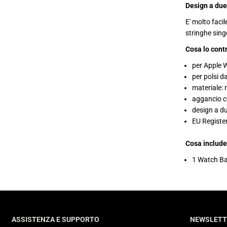
4
Design a due
0
-
E' molto faci
4
stringhe sing
1
m
Cosa lo cont
m
c
o
per Apple
n
per polsi 
c
h
materiale: 
i
aggancio c
u
design a du
s
u
EU Registe
r
a
c
Cosa include
l
i
1 Watch Ba
p
o
n
ASSISTENZA E SUPPORTO
NEWSLETT