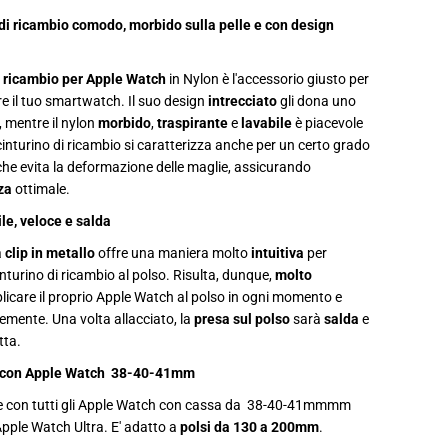
n
t
 di ricambio comodo, morbido sulla pelle e con design
u
r
i
i ricambio per Apple Watch
in Nylon è l'accessorio giusto per
n
o
e il tuo smartwatch. Il suo design
intrecciato
gli dona uno
d
, mentre il nylon
morbido
,
traspirante
e
lavabile
è piacevole
i
r
l cinturino di ricambio si caratterizza anche per un certo grado
i
che evita la deformazione delle maglie, assicurando
c
a
nza
ottimale.
m
b
le, veloce e salda
i
o
a
clip in metallo
offre una maniera molto
intuitiva
per
A
cinturino di ricambio al polso. Risulta, dunque,
molto
p
p
licare il proprio Apple Watch al polso in ogni momento e
l
mente. Una volta allacciato, la
presa sul polso
sarà
salda
e
e
W
tta.
a
t
 con Apple Watch 38-40-41mm
c
h
le con tutti gli Apple Watch con cassa da 38-40-41mmmm
3
8
pple Watch Ultra. E' adatto a
polsi da 130 a 200mm
.
-