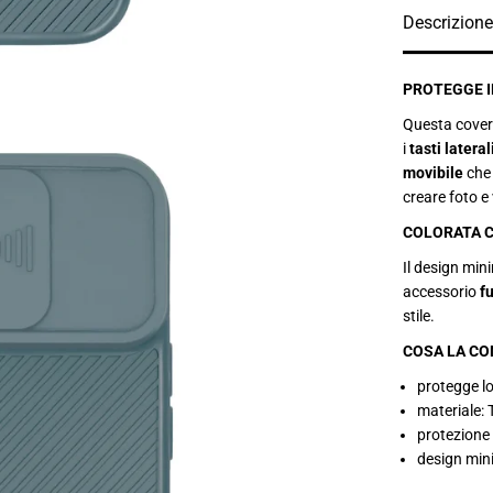
e
r
Descrizione
C
o
v
e
PROTEGGE I
r
C
Questa cover
a
i
tasti lateral
m
e
movibile
che
r
creare foto e
a
F
COLORATA C
u
l
l
Il design min
p
accessorio
f
e
r
stile.
i
P
COSA LA CO
h
o
protegge lo 
n
materiale:
e
1
protezione
2
design min
M
i