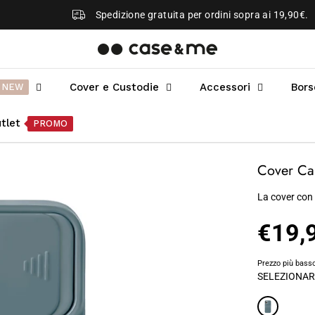
Spedizione gratuita per ordini sopra ai 19,90€.
Cover e Custodie
Accessori
Bors
NEW
tlet
PROMO
Cover Ca
La cover con
€19,
P
R
Prezzo più basso
E
SELEZIONAR
Z
Z