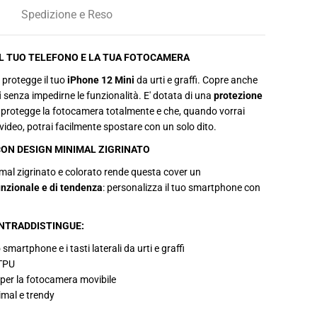
e
r
Spedizione e Reso
C
o
v
e
L TUO TELEFONO E LA TUA FOTOCAMERA
r
C
 protegge il tuo
iPhone 12 Mini
da urti e graffi. Copre anche
a
i
senza impedirne le funzionalità. E' dotata di una
protezione
m
e
 protegge la fotocamera totalmente e che, quando vorrai
r
 video, potrai facilmente spostare con un solo dito.
a
F
ON DESIGN MINIMAL ZIGRINATO
u
l
l
imal zigrinato e colorato rende questa cover un
p
unzionale e di tendenza
: personalizza il tuo smartphone con
e
r
i
P
NTRADDISTINGUE:
h
o
smartphone e i tasti laterali da urti e graffi
n
 TPU
e
1
 per la fotocamera movibile
2
imal e trendy
M
i