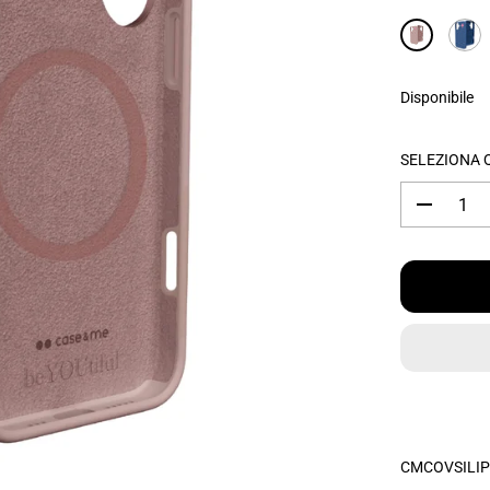
Z
Z
O
R
Disponibile
E
G
O
SELEZIONA 
L
A
D
R
i
E
m
i
n
u
i
r
e
l
a
q
u
a
n
t
CMCOVSILIP
i