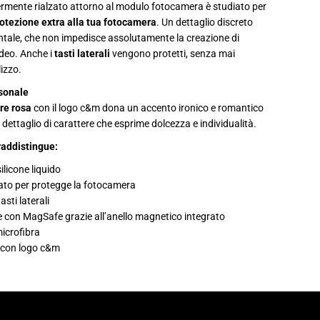
e
ermente rialzato attorno al modulo fotocamera è studiato per
c
otezione extra alla tua fotocamera
. Un dettaglio discreto
o
n
ale, che non impedisce assolutamente la creazione di
M
deo. Anche i
tasti laterali
vengono protetti, senza mai
a
g
lizzo.
S
a
sonale
f
re rosa
con il logo c&m dona un accento ironico e romantico
e
p
n dettaglio di carattere che esprime dolcezza e individualità.
e
r
raddistingue:
i
P
ilicone liquido
h
o
zato per protegge la fotocamera
n
asti laterali
e
1
e con MagSafe grazie all’anello magnetico integrato
6
microfibra
 con logo c&m