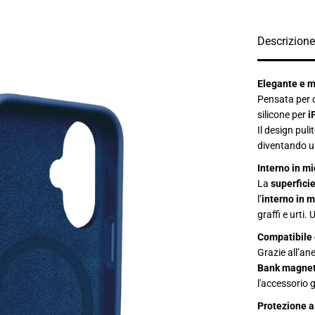
t
à
p
e
Descrizione
r
C
o
v
Elegante e m
e
r
Pensata per c
i
silicone per
i
n
s
Il design pul
i
diventando u
l
i
Interno in mi
c
o
La
superficie
n
l’
interno in m
e
c
graffi e urti.
o
m
Compatibile
p
Grazie all’an
a
t
Bank magnet
i
l'accessorio g
b
i
Protezione a
l