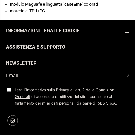
S
S
modulo MagSafe e linguetta "case&me" colorati
a
a
materiale: TPU+PC
f
f
e
e
p
p
e
e
r
r
INFORMAZIONI LEGALI E COOKIE
i
i
P
P
h
h
ASSISTENZA E SUPPORTO
o
o
n
n
e
e
1
1
NEWSLETTER
5
5
P
P
r
r
o
o
Letta l’
informativa sulla Privacy
e l’art. 2 delle
Condizioni
Generali
di accesso e di utilizzo del sito acconsento al
trattamento dei miei dati personali da parte di SBS S.p.A.