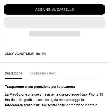
L
i
e
n
n
A
u
t
AGGIUNGI AL CARRELLO
R
i
a
r
r
E
e
e
l
l
a
a
q
q
u
u
a
a
n
n
t
t
i
i
t
t
CMCOVCAMTMSIP1561PA
à
à
p
p
e
e
r
r
C
C
Descrizione
Spedizione e Reso
o
o
v
v
e
e
r
r
Trasparente e con protezione per fotocamera
t
t
r
r
La
MagColor
è una
cover
resistente che protegge il tuo
iPhone 15
a
a
s
s
Pro
da urti e graffi. La scocca rigida nera
protegge la
p
p
fotocamera
senza ostruirla: scatta selfie e crea video in totale
a
a