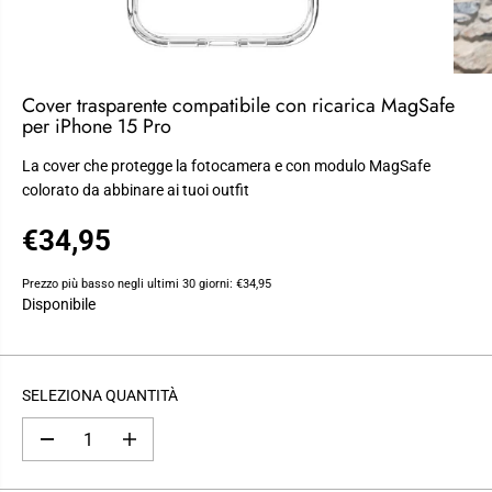
Cover trasparente compatibile con ricarica MagSafe
per iPhone 15 Pro
La cover che protegge la fotocamera e con modulo MagSafe
colorato da abbinare ai tuoi outfit
€34,95
P
R
Prezzo più basso negli ultimi 30 giorni:
€34,95
E
Disponibile
Z
Z
O
SELEZIONA QUANTITÀ
R
E
G
D
A
i
u
O
m
m