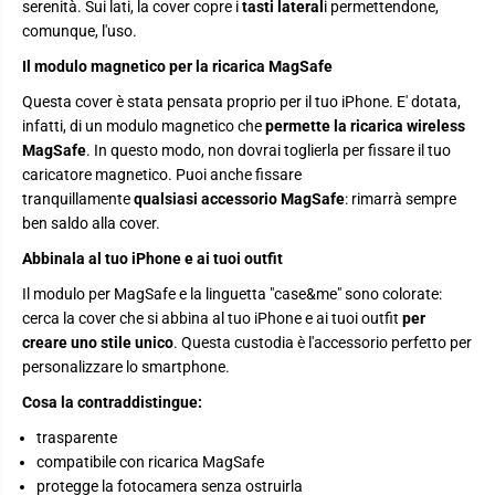
r
r
serenità. Sui lati, la cover copre i
tasti lateral
i permettendone,
e
e
comunque, l'uso.
n
n
t
t
Il modulo magnetico per la ricarica MagSafe
e
e
c
c
Questa cover è stata pensata proprio per il tuo iPhone. E' dotata,
o
o
m
m
infatti, di un modulo magnetico che
permette la ricarica wireless
p
p
MagSafe
. In questo modo, non dovrai toglierla per fissare il tuo
a
a
t
t
caricatore magnetico. Puoi anche fissare
i
i
tranquillamente
qualsiasi accessorio MagSafe
: rimarrà sempre
b
b
i
i
ben saldo alla cover.
l
l
e
e
Abbinala al tuo iPhone e ai tuoi outfit
c
c
o
o
Il modulo per MagSafe e la linguetta "case&me" sono colorate:
n
n
cerca la cover che si abbina al tuo iPhone e ai tuoi outfit
per
r
r
i
i
creare uno stile unico
. Questa custodia è l'accessorio perfetto per
c
c
personalizzare lo smartphone.
a
a
r
r
Cosa la contraddistingue:
i
i
c
c
a
a
trasparente
M
M
compatibile con ricarica MagSafe
a
a
protegge la fotocamera senza ostruirla
g
g