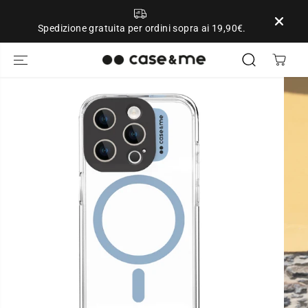
SALTA AL
CONTENUTO
Spedizione gratuita per ordini sopra ai 19,90€.
PASSA ALLE
INFORMAZIONI
SUL
PRODOTTO