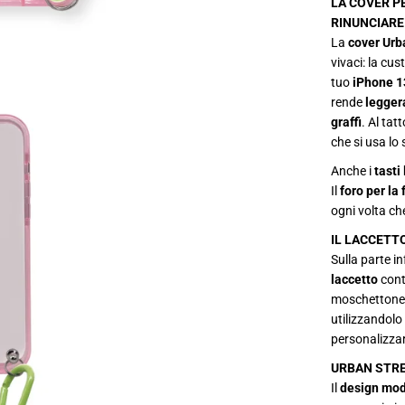
LA COVER P
r
RINUNCIARE
U
r
La
cover Urb
b
vivaci: la cus
a
n
tuo
iPhone
1
S
rende
legger
t
r
graffi
. Al tat
e
che si usa lo
e
t
Anche i
tasti 
p
e
Il
foro per la
r
ogni volta ch
i
P
IL LACCETT
h
o
Sulla parte i
n
laccetto
contr
e
1
moschettone
3
utilizzandolo 
personalizzar
URBAN STREE
Il
design mo