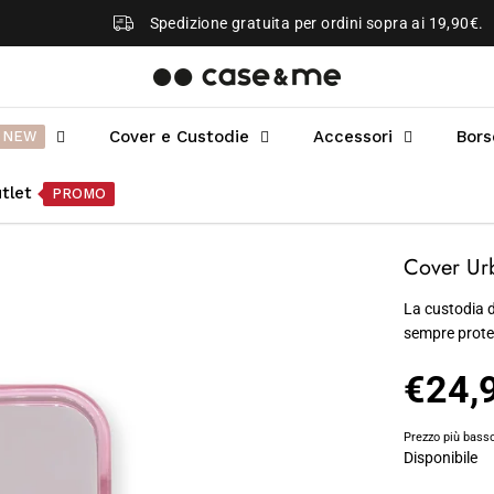
Spedizione gratuita per ordini sopra ai 19,90€.
Cover e Custodie
Accessori
Bors
NEW
tlet
PROMO
Cover Urb
La custodia d
sempre prote
€24,
P
R
Prezzo più basso
E
Disponibile
Z