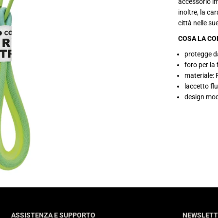
accessorio imp
inoltre, la ca
città nelle su
COSA LA CO
protegge da
foro per l
materiale:
laccetto fl
design mod
ASSISTENZA E SUPPORTO
NEWSLETT