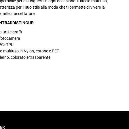
erdibile per distinguerti in ogni occasione. Il laccio multiuso,
ratterizza per il suo stile alla moda che ti permette di vivere la
e mille sfaccettature.
NTRADDISTINGUE:
 urti e graffi
a fotocamera
 PC+TPU
uo multiuso in Nylon, cotone e PET
erno, colorato e trasparente
ER