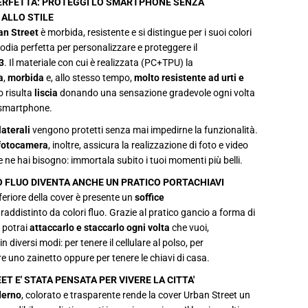
ERFETTA: PROTEGGI LO SMARTPHONE SENZA
r
 ALLO STILE
U
r
an Street
è morbida, resistente e si distingue per i suoi colori
b
todia perfetta per personalizzare e proteggere il
a
n
3
. Il materiale con cui è realizzata (PC+TPU) la
S
a
,
morbida
e,
allo stesso tempo,
molto resistente ad urti e
t
r
to risulta
liscia
donando una sensazione gradevole ogni volta
e
 smartphone.
e
t
laterali
vengono protetti senza mai impedirne la funzionalità.
p
e
 fotocamera
, inoltre, assicura la realizzazione di foto e video
r
e ne hai bisogno: immortala subito i tuoi momenti più belli.
i
P
O FLUO DIVENTA ANCHE UN PRATICO PORTACHIAVI
h
o
nferiore della cover è presente un
soffice
n
addistinto da colori fluo. Grazie al pratico gancio a forma di
e
1
 potrai
attaccarlo e staccarlo ogni volta
che vuoi,
3
in diversi modi: per tenere il cellulare al polso, per
e uno zainetto oppure per tenere le chiavi di casa.
T E' STATA PENSATA PER VIVERE LA CITTA'
derno
, colorato e trasparente rende la cover Urban Street un