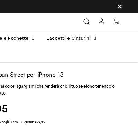
e e Pochette
Laccetti e Cinturini
an Street per iPhone 13
ai colori sgargianti che renderà chic il tuo telefono tenendolo
tto
95
 negli ultimi 30 giorni:
€24,95