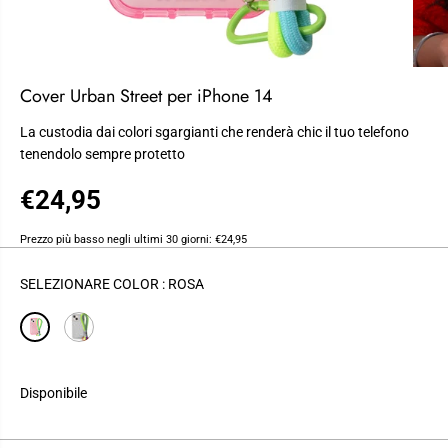
Cover Urban Street per iPhone 14
La custodia dai colori sgargianti che renderà chic il tuo telefono
tenendolo sempre protetto
€24,95
P
R
Prezzo più basso negli ultimi 30 giorni:
€24,95
E
Z
SELEZIONARE COLOR :
ROSA
Z
O
R
E
G
Disponibile
O
L