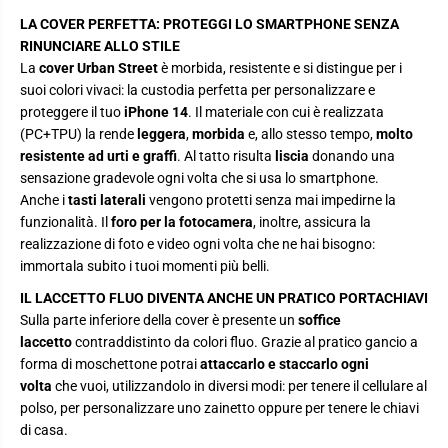
e
e
r
r
LA COVER PERFETTA: PROTEGGI LO SMARTPHONE SENZA
U
U
RINUNCIARE ALLO STILE
r
r
b
b
La
cover Urban Street
è morbida, resistente e si distingue per i
a
a
suoi colori vivaci: la custodia perfetta per personalizzare e
n
n
S
S
proteggere il tuo
iPhone 14
. Il materiale con cui è realizzata
t
t
(PC+TPU) la rende
leggera
,
morbida
e,
allo stesso tempo,
molto
r
r
e
e
resistente ad urti e graffi
. Al tatto risulta
liscia
donando una
e
e
sensazione gradevole ogni volta che si usa lo smartphone.
t
t
p
p
Anche i
tasti laterali
vengono protetti senza mai impedirne la
e
e
funzionalità. Il
foro per la fotocamera
, inoltre, assicura la
r
r
i
i
realizzazione di foto e video ogni volta che ne hai bisogno:
P
P
immortala subito i tuoi momenti più belli.
h
h
o
o
IL LACCETTO FLUO DIVENTA ANCHE UN PRATICO PORTACHIAVI
n
n
e
e
Sulla parte inferiore della cover è presente un
soffice
1
1
laccetto
contraddistinto da colori fluo. Grazie al pratico gancio a
4
4
forma di moschettone potrai
attaccarlo e staccarlo ogni
volta
che vuoi, utilizzandolo in diversi modi: per tenere il cellulare al
polso, per personalizzare uno zainetto oppure per tenere le chiavi
di casa.