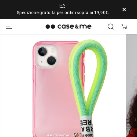
SALTA AL
CONTENUTO
Spedizione gratuita per ordini sopra ai 19,90€.
PASSA ALLE
INFORMAZIONI
SUL
PRODOTTO