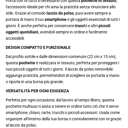
Porta con te tutto il necessario con questa
pochette in tessuto
,
t
t
l'accessorio ideale per chi ama la praticità senza rinunciare allo
t
t
e
e
stile. Grazie al comodo
laccio da polso
, puoi avere sempre a
i
i
portata di mano il tuo
smartphone
e gli oggetti essenziali di tutti i
n
n
T
T
giorni. È anche perfetta per conservare
trucc
hi e altri
piccoli
e
e
oggetti quotidiani
, avendoli sempre in ordine e facilmente
s
s
s
s
accessibili.
u
u
t
t
DESIGN COMPATTO E FUNZIONALE
o
o
c
c
Dal profilo sottile e dalle dimensioni contenute (22 cm x 15 cm),
o
o
n
n
questa
pochette
è realizzata in tessuto, perfetta per proteggere i
l
l
tuoi piccoli oggetti di tutti i giorni. Il laccio da polso removibile
a
a
aggiunge praticità, permettendoti di scegliere se portarla a mano
c
c
c
c
o riporla in una borsa più grande.
i
i
o
o
VERSATILITÀ PER OGNI ESIGENZA
d
d
a
a
Perfetta per ogni occasione, dal lavoro al tempo libero, questa
p
p
o
o
pochette multiuso ti aiuta a tenere in ordine tutto ciò che ti serve:
l
l
smartphone, chiavi, carte, trucchi o piccoli accessori. Usala come
s
s
o
o
organizer all’interno della tua borsa o comodamente con te grazie
al laccio da polso.