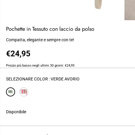
Pochette in Tessuto con laccio da polso
Compatta, elegante e sempre con te!
€24,95
P
R
Prezzo più basso negli ultimi 30 giorni:
€24,95
E
Z
SELEZIONARE COLOR :
VERDE AVORIO
Z
O
R
E
G
Disponibile
O
L
A