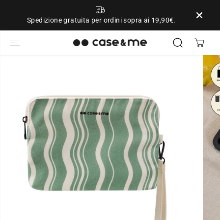
SALTA AL
CONTENUTO
Spedizione gratuita per ordini sopra ai 19,90€.
PASSA ALLE
INFORMAZIONI
SUL
PRODOTTO