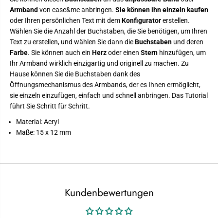
s
a
Armband
von case&me anbringen.
Sie können ihn einzeln kaufen
o
l
oder Ihren persönlichen Text mit dem
Konfigurator
erstellen.
n
i
a
s
Wählen Sie die Anzahl der Buchstaben, die Sie benötigen, um Ihren
l
i
Text zu erstellen, und wählen Sie dann die
Buchstaben
und deren
i
e
s
r
Farbe
. Sie können auch ein
Herz
oder einen
Stern
hinzufügen, um
i
u
Ihr Armband wirklich einzigartig und originell zu machen. Zu
e
n
r
g
Hause können Sie die Buchstaben dank des
u
Öffnungsmechanismus des Armbands, der es Ihnen ermöglicht,
n
g
sie einzeln einzufügen, einfach und schnell anbringen. Das Tutorial
führt Sie Schritt für Schritt.
Material: Acryl
Maße: 15 x 12 mm
Kundenbewertungen