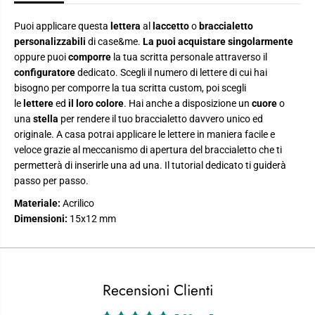
e
e
r
r
s
s
Puoi applicare questa
lettera
al
laccetto
o
braccialetto
o
o
personalizzabili
di case&me.
La puoi acquistare singolarmente
n
n
a
a
oppure puoi
comporre
la tua scritta personale attraverso il
l
l
configuratore
dedicato. Scegli il numero di lettere di cui hai
i
i
z
z
bisogno per comporre la tua scritta custom, poi scegli
z
z
le
lettere
ed
il loro colore
. Hai anche a disposizione un
cuore
o
a
a
una
stella
per rendere il tuo braccialetto davvero unico ed
z
z
i
i
originale. A casa potrai applicare le lettere in maniera facile e
o
o
veloce grazie al meccanismo di apertura del braccialetto che ti
n
n
e
e
permetterà di inserirle una ad una. Il tutorial dedicato ti guiderà
passo per passo.
Materiale:
Acrilico
Dimensioni:
15x12 mm
Recensioni Clienti