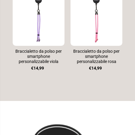
Braccialetto da polso per
Braccialetto da polso per
Br
smartphone
smartphone
personalizzabile viola
personalizzabile rosa
€14,99
€14,99
PASSA ALLE
INFORMAZIONI
SUL
PRODOTTO