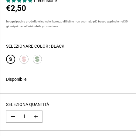
1 recensione
€2,50
P
R
In ogni pagina prodotto è indicato il prezzo di listino non scontato più basso applicato nei 30
E
giorni prima dell’inizio della promozione.
Z
Z
O
SELEZIONARE COLOR :
BLACK
R
E
G
O
L
Disponibile
A
R
E
SELEZIONA QUANTITÀ
D
A
i
u
m
m
i
e