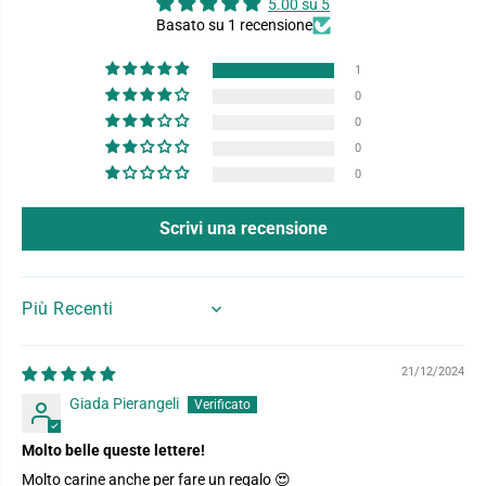
5.00 su 5
Basato su 1 recensione
1
0
0
0
0
Scrivi una recensione
SORT BY
21/12/2024
Giada Pierangeli
Molto belle queste lettere!
Molto carine anche per fare un regalo 😍