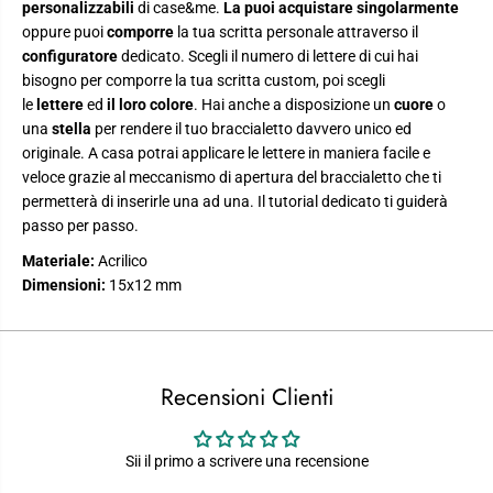
personalizzabili
di case&me.
La puoi acquistare singolarmente
n
n
a
a
oppure puoi
comporre
la tua scritta personale attraverso il
l
l
configuratore
dedicato. Scegli il numero di lettere di cui hai
i
i
z
z
bisogno per comporre la tua scritta custom, poi scegli
z
z
le
lettere
ed
il loro colore
. Hai anche a disposizione un
cuore
o
a
a
una
stella
per rendere il tuo braccialetto davvero unico ed
z
z
i
i
originale. A casa potrai applicare le lettere in maniera facile e
o
o
veloce grazie al meccanismo di apertura del braccialetto che ti
n
n
e
e
permetterà di inserirle una ad una. Il tutorial dedicato ti guiderà
passo per passo.
Materiale:
Acrilico
Dimensioni:
15x12 mm
Recensioni Clienti
Sii il primo a scrivere una recensione